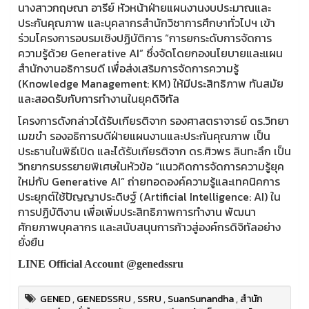
นางสาวกฤษณา อารีย์ หัวหน้าฝ่ายแผนงานงบประมาณและ
ประกันคุณภาพ และบุคลากรสำนักวิชาการศึกษาทั่วไปฯ เข้า
ร่วมโครงการอบรมเชิงปฏิบัติการ “การยกระดับการจัดการ
ความรู้ด้วย Generative AI” ซึ่งจัดโดยกองนโยบายและแผน
สำนักงานอธิการบดี เพื่อส่งเสริมการจัดการความรู้
(Knowledge Management: KM) ให้มีประสิทธิภาพ ทันสมัย
และสอดรับกับการทำงานในยุคดิจิทัล
โครงการดังกล่าวได้รับเกียรติจาก รองศาสตราจารย์ ดร.วิทยา
เมฆขำ รองอธิการบดีฝ่ายแผนงานและประกันคุณภาพ เป็น
ประธานในพิธีเปิด และได้รับเกียรติจาก ดร.ศิวพร ลินทะลึก เป็น
วิทยากรบรรยายพิเศษในหัวข้อ “แนวคิดการจัดการความรู้ยุค
ใหม่กับ Generative AI” ถ่ายทอดองค์ความรู้และเทคนิคการ
ประยุกต์ใช้ปัญญาประดิษฐ์ (Artificial Intelligence: AI) ใน
การปฏิบัติงาน เพื่อเพิ่มประสิทธิภาพการทำงาน พัฒนา
ศักยภาพบุคลากร และสนับสนุนการก้าวสู่องค์กรดิจิทัลอย่าง
ยั่งยืน
LINE Official Account @genedssru
GENED
,
GENEDSSRU
,
SSRU
,
SuanSunandha
,
สำนัก