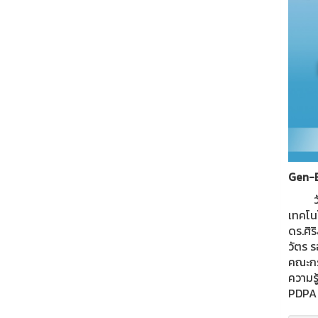
Gen-E
วันอั
เทคโน
ดร.ศิ
วัตร 
คณะกรร
ความร
PDPA 