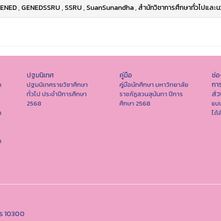
ENED
,
GENEDSSRU
,
SSRU
,
SuanSunandha
,
สำนักวิชาการศึกษาทั่วไปและน
ปฐมนิเทศ
คู่มือ
ช่
การ
า
ปฐมนิเทศรายวิชาศึกษา
คู่มือนักศึกษา มหาวิทยาลัย
ส่
ทั่วไป ประจำปีการศึกษา
ราชภัฏสวนสุนันทา ปีการ
2568
ศึกษา 2568
แบบ
า
ได้
า
คร 10300