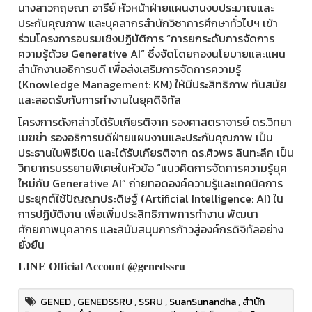
นางสาวกฤษณา อารีย์ หัวหน้าฝ่ายแผนงานงบประมาณและ
ประกันคุณภาพ และบุคลากรสำนักวิชาการศึกษาทั่วไปฯ เข้า
ร่วมโครงการอบรมเชิงปฏิบัติการ “การยกระดับการจัดการ
ความรู้ด้วย Generative AI” ซึ่งจัดโดยกองนโยบายและแผน
สำนักงานอธิการบดี เพื่อส่งเสริมการจัดการความรู้
(Knowledge Management: KM) ให้มีประสิทธิภาพ ทันสมัย
และสอดรับกับการทำงานในยุคดิจิทัล
โครงการดังกล่าวได้รับเกียรติจาก รองศาสตราจารย์ ดร.วิทยา
เมฆขำ รองอธิการบดีฝ่ายแผนงานและประกันคุณภาพ เป็น
ประธานในพิธีเปิด และได้รับเกียรติจาก ดร.ศิวพร ลินทะลึก เป็น
วิทยากรบรรยายพิเศษในหัวข้อ “แนวคิดการจัดการความรู้ยุค
ใหม่กับ Generative AI” ถ่ายทอดองค์ความรู้และเทคนิคการ
ประยุกต์ใช้ปัญญาประดิษฐ์ (Artificial Intelligence: AI) ใน
การปฏิบัติงาน เพื่อเพิ่มประสิทธิภาพการทำงาน พัฒนา
ศักยภาพบุคลากร และสนับสนุนการก้าวสู่องค์กรดิจิทัลอย่าง
ยั่งยืน
LINE Official Account @genedssru
GENED
,
GENEDSSRU
,
SSRU
,
SuanSunandha
,
สำนัก