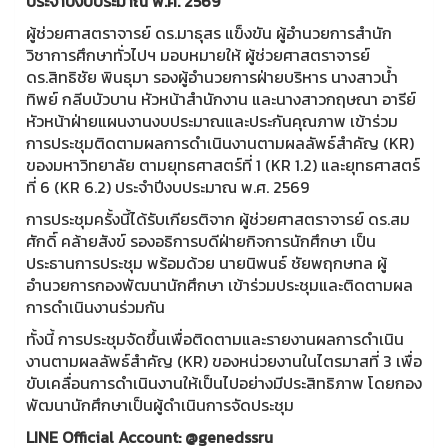
ประจำปีงบประมาณ พ.ศ. 2569
ผู้ช่วยศาสตราจารย์ ดร.มาธุสร แข็งขัน ผู้อำนวยการสำนัก
วิชาการศึกษาทั่วไปฯ มอบหมายให้ ผู้ช่วยศาสตราจารย์
ดร.สิทธิชัย พินธุมา รองผู้อำนวยการฝ่ายบริหาร นางสาวน้ำ
ทิพย์ กลีบบัวบาน หัวหน้าสำนักงาน และนางสาวกฤษณา อารีย์
หัวหน้าฝ่ายแผนงานงบประมาณและประกันคุณภาพ เข้าร่วม
การประชุมติดตามผลการดำเนินงานตามผลลัพธ์สำคัญ (KR)
ของมหาวิทยาลัย ตามยุทธศาสตร์ที่ 1 (KR 1.2) และยุทธศาสตร์
ที่ 6 (KR 6.2) ประจำปีงบประมาณ พ.ศ. 2569
การประชุมครั้งนี้ได้รับเกียรติจาก ผู้ช่วยศาสตราจารย์ ดร.สม
ศักดิ์ คล้ายสังข์ รองอธิการบดีฝ่ายกิจการนักศึกษา เป็น
ประธานการประชุม พร้อมด้วย นายนิพนธ์ ชัยพฤกษทล ผู้
อำนวยการกองพัฒนานักศึกษา เข้าร่วมประชุมและติดตามผล
การดำเนินงานร่วมกัน
ทั้งนี้ การประชุมจัดขึ้นเพื่อติดตามและรายงานผลการดำเนิน
งานตามผลลัพธ์สำคัญ (KR) ของหน่วยงานในไตรมาสที่ 3 เพื่อ
ขับเคลื่อนการดำเนินงานให้เป็นไปอย่างมีประสิทธิภาพ โดยกอง
พัฒนานักศึกษาเป็นผู้ดำเนินการจัดประชุม
LINE Official Account: @genedssru