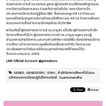
ช่วยศาสตราจารย์ ดร.กรกมล ชูช่วย ผู้ช่วยอธิการบดีฝ่ายหลักสูตรและ
การจัดการเรียนการสอน ร่วมอภิปรายในหัวข้อ “ยกระดับการจัด
ประสบการณ์การเรียนรู้สู่มืออาชีพ” ซึ่งครอบคลุม KR 1.3 ด้านระบบ
และกลไกสนับสนุนการมีงานทำของนักศึกษา และ KR 1.4 ด้านการพัฒนา
สมรรถนะการสื่อสารภาษาอังกฤษในระดับวิชาชีพ
พร้อมกันนี้ ผู้ช่วยศาสตราจารย์ ดร.มาธุสร แข็งขัน ผู้อำนวยการสำนัก
วิชาการศึกษาทั่วไปฯ ผู้ช่วยศาสตราจารย์ ดร.จารุมน หนูคง รองผู้
อำนวยการฝ่ายวิชาการ และนางสาวภัททิยา ตรัยที่พึ่ง หัวหน้าฝ่ายบริการ
การศึกษา เข้าร่วมการประชุมเพื่อขับเคลื่อนการกำกับ ติดตาม และ
ประเมินผลการดำเนินงานให้บรรลุตามเป้าหมายที่กำหนดไว้ใน
ปีงบประมาณ พ.ศ. 2569
LINE Official Account: @genedssru
GENED
,
GENEDSSRU
,
SSRU
,
สำนักวิชาการศึกษาทั่วไปและ
นวัตกรรมการเรียยนรู้อิเล็กทรอนิกส์
,
SuanSunandha
Email