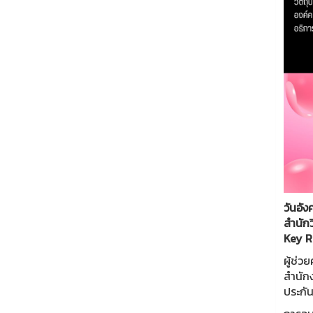
วันอั
สำนัก
Key R
ผู้ช่ว
สำนัก
ประกัน