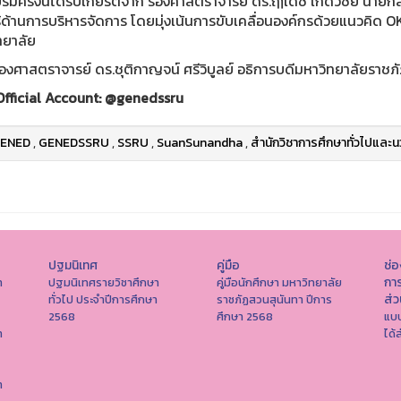
รมครั้งนี้ได้รับเกียรติจาก รองศาสตราจารย์ ดร.ฤๅเดช เกิดวิชัย นา
้ด้านการบริหารจัดการ โดยมุ่งเน้นการขับเคลื่อนองค์กรด้วยแนวคิด OK
ทยาลัย
้ รองศาสตราจารย์ ดร.ชุติกาญจน์ ศรีวิบูลย์ อธิการบดีมหาวิทยาลัยรา
Official Account: @genedssru
ENED
,
GENEDSSRU
,
SSRU
,
SuanSunandha
,
สำนักวิชาการศึกษาทั่วไปและน
ปฐมนิเทศ
คู่มือ
ช่
การ
า
ปฐมนิเทศรายวิชาศึกษา
คู่มือนักศึกษา มหาวิทยาลัย
ส่
ทั่วไป ประจำปีการศึกษา
ราชภัฏสวนสุนันทา ปีการ
2568
ศึกษา 2568
แบบ
า
ได้
า