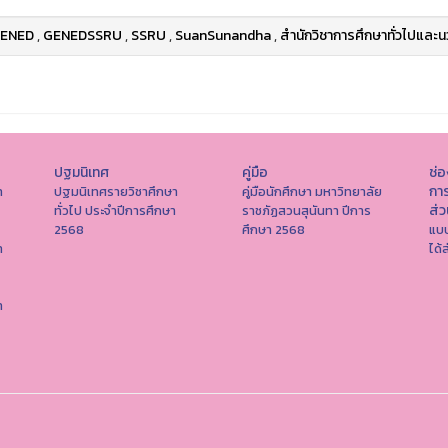
ENED
,
GENEDSSRU
,
SSRU
,
SuanSunandha
,
สำนักวิชาการศึกษาทั่วไปและน
ปฐมนิเทศ
คู่มือ
ช่
การ
า
ปฐมนิเทศรายวิชาศึกษา
คู่มือนักศึกษา มหาวิทยาลัย
ส่
ทั่วไป ประจำปีการศึกษา
ราชภัฏสวนสุนันทา ปีการ
2568
ศึกษา 2568
แบบ
า
ได้
า