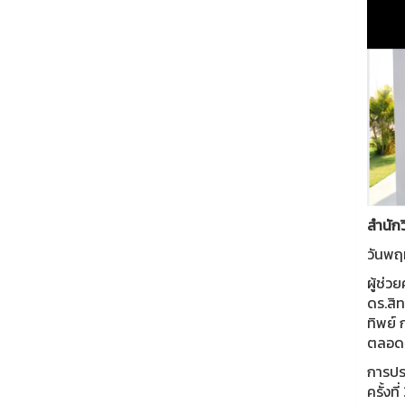
สำนักว
วันพฤ
ผู้ช่ว
ดร.สิท
ทิพย์
ตลอดจ
การประ
ครั้งท