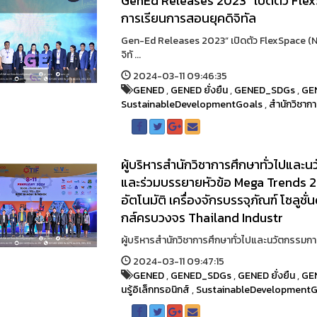
GenEd Releases 2023” เปิดตัว Fle
การเรียนการสอนยุคดิจิทัล
Gen-Ed Releases 2023” เปิดตัว FlexSpace (
จิทั ...
2024-03-11 09:46:35
GENED
,
GENED ยั่งยืน
,
GENED_SDGs
,
GE
SustainableDevelopmentGoals
,
สำนักวิชากา
ผู้บริหารสำนักวิชาการศึกษาทั่วไปและนว
และร่วมบรรยายหัวข้อ Mega Trends 2
อัตโนมัติ เครื่องจักรบรรจุภัณฑ์ โซลูช
กส์ครบวงจร Thailand Industr
ผู้บริหารสำนักวิชาการศึกษาทั่วไปและนวัตกรรมการเ
2024-03-11 09:47:15
GENED
,
GENED_SDGs
,
GENED ยั่งยืน
,
GE
นรู้อิเล็กทรอนิกส์
,
SustainableDevelopmentG