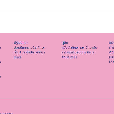
ปฐมนิเทศ
คู่มือ
ช่
การ
า
ปฐมนิเทศรายวิชาศึกษา
คู่มือนักศึกษา มหาวิทยาลัย
ส่
ทั่วไป ประจำปีการศึกษา
ราชภัฏสวนสุนันทา ปีการ
2568
ศึกษา 2568
แบบ
า
ได้
า