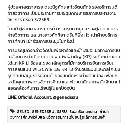
ผู้ช่วยศาสตราจารย์ ดร.ณัฐภัทร แก้วรัตนภัทร์ รองอธิการบดี
ฝ่ายวิชาการ เป็นประธานการประชุมคณะกรรมการบริหารงาน
วิชาการ ครั้งที่ 3/2569
โดยมี ผู้ช่วยศาสตราจารย์ ดร.จารุมน หนูคง รองผู้อำนวยการ
ฝ่ายวิชาการ และนางสาวภัททิยา ตรัยที่พึ่ง หัวหน้าฝ่ายบริการ
การศึกษา เข้าร่วมการประชุมในครั้งนี้
การประชุมดังกล่าวจัดขึ้นเพื่อหารือและนำเสนอแนวทางการขับ
เคลื่อนการดำเนินงานตามผลลัพธ์สำคัญ (KR) ระดับหน่วยงาน
ได้แก่ KR 1.1 ร้อยละของหลักสูตรที่มีการบริหารจัดการเรียน
การสอนแบบ WIL/CWIE และ KR 1.3 จำนวนระบบและกลไกเชิง
รุกที่สนับสนุนการมีงานทำของนักศึกษาอย่างต่อเนื่อง เพื่อยก
ระดับคุณภาพการจัดการศึกษาและพัฒนาศักยภาพนักศึกษาให้
สอดคล้องกับการเรียนรู้ในยุคปัจจุบัน
LINE Official Account: @genedssru
GENED
,
GENEDSSRU
,
SSRU
,
SuanSunandha
,
สำนัก
วิชาการศึกษาทั่วไปและนวัตกรรมการเรียยนรู้อิเล็กทรอนิกส์