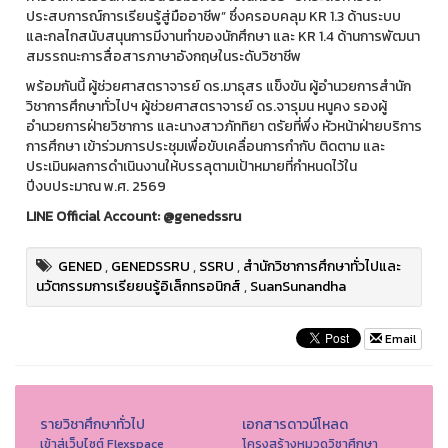
ประสบการณ์การเรียนรู้สู่มืออาชีพ” ซึ่งครอบคลุม KR 1.3 ด้านระบบ
และกลไกสนับสนุนการมีงานทำของนักศึกษา และ KR 1.4 ด้านการพัฒนา
สมรรถนะการสื่อสารภาษาอังกฤษในระดับวิชาชีพ
พร้อมกันนี้ ผู้ช่วยศาสตราจารย์ ดร.มาธุสร แข็งขัน ผู้อำนวยการสำนัก
วิชาการศึกษาทั่วไปฯ ผู้ช่วยศาสตราจารย์ ดร.จารุมน หนูคง รองผู้
อำนวยการฝ่ายวิชาการ และนางสาวภัททิยา ตรัยที่พึ่ง หัวหน้าฝ่ายบริการ
การศึกษา เข้าร่วมการประชุมเพื่อขับเคลื่อนการกำกับ ติดตาม และ
ประเมินผลการดำเนินงานให้บรรลุตามเป้าหมายที่กำหนดไว้ใน
ปีงบประมาณ พ.ศ. 2569
LINE Official Account: @genedssru
GENED
,
GENEDSSRU
,
SSRU
,
สำนักวิชาการศึกษาทั่วไปและ
นวัตกรรมการเรียยนรู้อิเล็กทรอนิกส์
,
SuanSunandha
Email
รายวิชาศึกษาทั่วไป
เอกสารดาวน์โหลด
เข้าสู่เว็บไซต์ Flexspace
โครงสร้างหมวดวิชาศึกษา