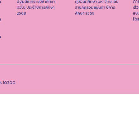
การ
า
ปฐมนิเทศรายวิชาศึกษา
คู่มือนักศึกษา มหาวิทยาลัย
ส่
ทั่วไป ประจำปีการศึกษา
ราชภัฏสวนสุนันทา ปีการ
2568
ศึกษา 2568
แบบ
า
ได้
า
คร 10300