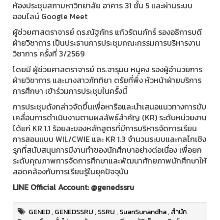
ห้องประชุมสภามหาวิทยาลัย อาคาร 31 ชั้น 5 และผ่านระบบ
ออนไลน์ Google Meet
ผู้ช่วยศาสตราจารย์ ดร.ณัฐภัทร แก้วรัตนภัทร์ รองอธิการบดี
ฝ่ายวิชาการ เป็นประธานการประชุมคณะกรรมการบริหารงาน
วิชาการ ครั้งที่ 3/2569
โดยมี ผู้ช่วยศาสตราจารย์ ดร.จารุมน หนูคง รองผู้อำนวยการ
ฝ่ายวิชาการ และนางสาวภัททิยา ตรัยที่พึ่ง หัวหน้าฝ่ายบริการ
การศึกษา เข้าร่วมการประชุมในครั้งนี้
การประชุมดังกล่าวจัดขึ้นเพื่อหารือและนำเสนอแนวทางการขับ
เคลื่อนการดำเนินงานตามผลลัพธ์สำคัญ (KR) ระดับหน่วยงาน
ได้แก่ KR 1.1 ร้อยละของหลักสูตรที่มีการบริหารจัดการเรียน
การสอนแบบ WIL/CWIE และ KR 1.3 จำนวนระบบและกลไกเชิง
รุกที่สนับสนุนการมีงานทำของนักศึกษาอย่างต่อเนื่อง เพื่อยก
ระดับคุณภาพการจัดการศึกษาและพัฒนาศักยภาพนักศึกษาให้
สอดคล้องกับการเรียนรู้ในยุคปัจจุบัน
LINE Official Account: @genedssru
GENED
,
GENEDSSRU
,
SSRU
,
SuanSunandha
,
สำนัก