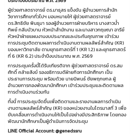
ประจำปีงบประมาณ พ.ศ. 2569
ผู้ช่วยศาสตราจารย์ ดร.มาธุสร แข็งขัน ผู้อำนวยการสำนัก
วิชาการศึกษาทั่วไปฯ มอบหมายให้ ผู้ช่วยศาสตราจารย์
ดร.สิทธิชัย พินธุมา รองผู้อำนวยการฝ่ายบริหาร นางสาวน้ำ
ทิพย์ กลีบบัวบาน หัวหน้าสำนักงาน และนางสาวกฤษณา อารีย์
หัวหน้าฝ่ายแผนงานงบประมาณและประกันคุณภาพ เข้าร่วม
การประชุมติดตามผลการดำเนินงานตามผลลัพธ์สำคัญ (KR)
ของมหาวิทยาลัย ตามยุทธศาสตร์ที่ 1 (KR 1.2) และยุทธศาสตร์
ที่ 6 (KR 6.2) ประจำปีงบประมาณ พ.ศ. 2569
การประชุมครั้งนี้ได้รับเกียรติจาก ผู้ช่วยศาสตราจารย์ ดร.สม
ศักดิ์ คล้ายสังข์ รองอธิการบดีฝ่ายกิจการนักศึกษา เป็น
ประธานการประชุม พร้อมด้วย นายนิพนธ์ ชัยพฤกษทล ผู้
อำนวยการกองพัฒนานักศึกษา เข้าร่วมประชุมและติดตามผล
การดำเนินงานร่วมกัน
ทั้งนี้ การประชุมจัดขึ้นเพื่อติดตามและรายงานผลการดำเนิน
งานตามผลลัพธ์สำคัญ (KR) ของหน่วยงานในไตรมาสที่ 3 เพื่อ
ขับเคลื่อนการดำเนินงานให้เป็นไปอย่างมีประสิทธิภาพ โดยกอง
พัฒนานักศึกษาเป็นผู้ดำเนินการจัดประชุม
LINE Official Account: @genedssru