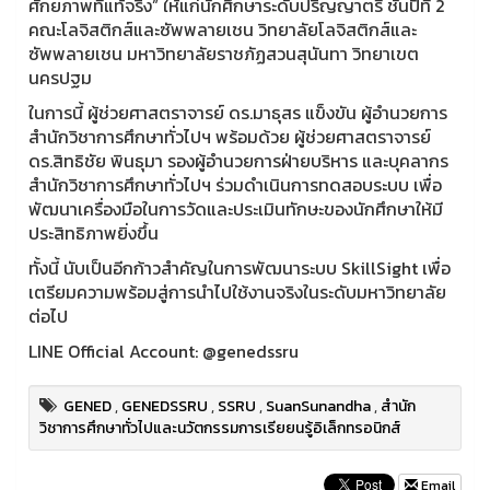
ศักยภาพที่แท้จริง” ให้แก่นักศึกษาระดับปริญญาตรี ชั้นปีที่ 2
คณะโลจิสติกส์และซัพพลายเชน วิทยาลัยโลจิสติกส์และ
ซัพพลายเชน มหาวิทยาลัยราชภัฏสวนสุนันทา วิทยาเขต
นครปฐม
ในการนี้ ผู้ช่วยศาสตราจารย์ ดร.มาธุสร แข็งขัน ผู้อำนวยการ
สำนักวิชาการศึกษาทั่วไปฯ พร้อมด้วย ผู้ช่วยศาสตราจารย์
ดร.สิทธิชัย พินธุมา รองผู้อำนวยการฝ่ายบริหาร และบุคลากร
สำนักวิชาการศึกษาทั่วไปฯ ร่วมดำเนินการทดสอบระบบ เพื่อ
พัฒนาเครื่องมือในการวัดและประเมินทักษะของนักศึกษาให้มี
ประสิทธิภาพยิ่งขึ้น
ทั้งนี้ นับเป็นอีกก้าวสำคัญในการพัฒนาระบบ SkillSight เพื่อ
เตรียมความพร้อมสู่การนำไปใช้งานจริงในระดับมหาวิทยาลัย
ต่อไป
LINE Official Account: @genedssru
GENED
,
GENEDSSRU
,
SSRU
,
SuanSunandha
,
สำนัก
วิชาการศึกษาทั่วไปและนวัตกรรมการเรียยนรู้อิเล็กทรอนิกส์
Email