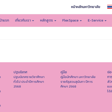
หน้าหลักมหาวิทยาลัย
น้าแรก
เกี่ยวกับเรา
หลักสูตร
FlexSpace
E-Service
ปฐมนิเทศ
คู่มือ
ช่
การ
า
ปฐมนิเทศรายวิชาศึกษา
คู่มือนักศึกษา มหาวิทยาลัย
ส่
ทั่วไป ประจำปีการศึกษา
ราชภัฏสวนสุนันทา ปีการ
2568
ศึกษา 2568
แบบ
า
ได้
า