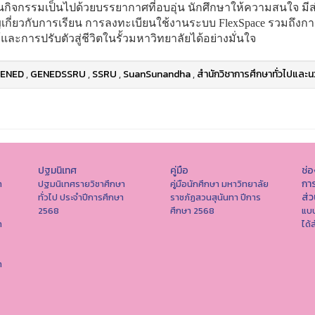
กิจกรรมเป็นไปด้วยบรรยากาศที่อบอุ่น นักศึกษาให้ความสนใจ มีส่
เกี่ยวกับการเรียน การลงทะเบียนใช้งานระบบ FlexSpace รวมถึงก
ู้และการปรับตัวสู่ชีวิตในรั้วมหาวิทยาลัยได้อย่างมั่นใจ
ENED
,
GENEDSSRU
,
SSRU
,
SuanSunandha
,
สำนักวิชาการศึกษาทั่วไปและน
ปฐมนิเทศ
คู่มือ
ช่
การ
า
ปฐมนิเทศรายวิชาศึกษา
คู่มือนักศึกษา มหาวิทยาลัย
ส่
ทั่วไป ประจำปีการศึกษา
ราชภัฏสวนสุนันทา ปีการ
2568
ศึกษา 2568
แบบ
า
ได้
า