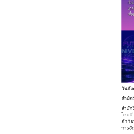
วันอั
สำนักว
สำนักว
โดยมี 
ภัททิย
การจั