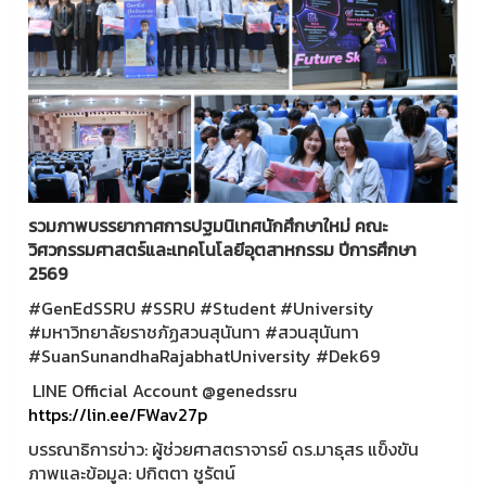
รวมภาพบรรยากาศการปฐมนิเทศนักศึกษาใหม่ คณะ
วิศวกรรมศาสตร์และเทคโนโลยีอุตสาหกรรม ปีการศึกษา
2569
#GenEdSSRU #SSRU #Student #University
#มหาวิทยาลัยราชภัฏสวนสุนันทา #สวนสุนันทา
#SuanSunandhaRajabhatUniversity #Dek69
LINE Official Account @genedssru
https://lin.ee/FWav27p
บรรณาธิการข่าว: ผู้ช่วยศาสตราจารย์ ดร.มาธุสร แข็งขัน
ภาพและข้อมูล: ปกิตตา ชูรัตน์