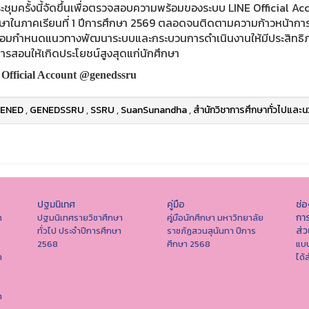
ะชุมครั้งนี้จัดขึ้นเพื่อตรวจสอบความพร้อมของระบบ LINE Official
กษาในภาคเรียนที่ 1 ปีการศึกษา 2569 ตลอดจนติดตามความก้าวหน้ากา
้อมกำหนดแนวทางพัฒนาระบบและกระบวนการดำเนินงานให้มีประสิทธิภาพย
ารสอนให้เกิดประโยชน์สูงสุดแก่นักศึกษา
Official Account @genedssru
ENED
,
GENEDSSRU
,
SSRU
,
SuanSunandha
,
สำนักวิชาการศึกษาทั่วไปและน
ปฐมนิเทศ
คู่มือ
ช่
การ
า
ปฐมนิเทศรายวิชาศึกษา
คู่มือนักศึกษา มหาวิทยาลัย
ส่
ทั่วไป ประจำปีการศึกษา
ราชภัฏสวนสุนันทา ปีการ
2568
ศึกษา 2568
แบบ
า
ได้
า