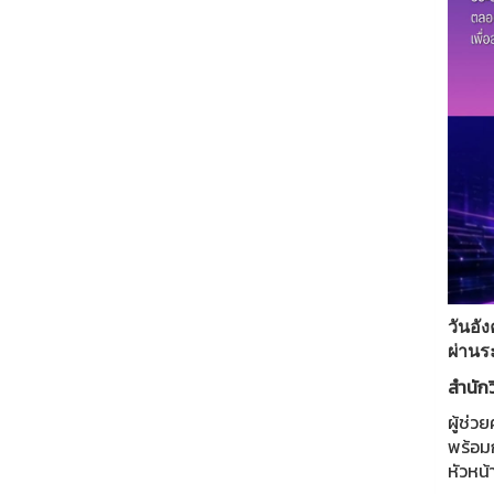
วันอั
ผ่านร
สำนัก
ผู้ช่
พร้อมก
หัวหน้