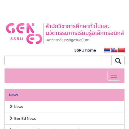
SSRU home
Toggle
navigati
News
News
GenEd News