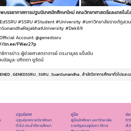
พบรรยากาศการปฐมนิเทศนักศึกษาใหม่ คณะวิทยาศาสตร์และเทคโนโล
dSSRU #SSRU #Student #University #มหาวิทยาลัยราชภัฏสวนส
nSunandhaRajabhatUniversity #Dek69
Official Account: @genedssru
://lin.ee/FWav27p
ิการข่าว: ผู้ช่วยศาสตราจารย์ ดร.มาธุสร แข็งขัน
ข้อมูล: ปกิตตา ชูรัตน์
ENED
,
GENEDSSRU
,
SSRU
,
SuanSunandha
,
สำนักวิชาการศึกษาทั่วไปและน
ปฐมนิเทศ
คู่มือ
ช่
การ
า
ปฐมนิเทศรายวิชาศึกษา
คู่มือนักศึกษา มหาวิทยาลัย
ส่
ทั่วไป ประจำปีการศึกษา
ราชภัฏสวนสุนันทา ปีการ