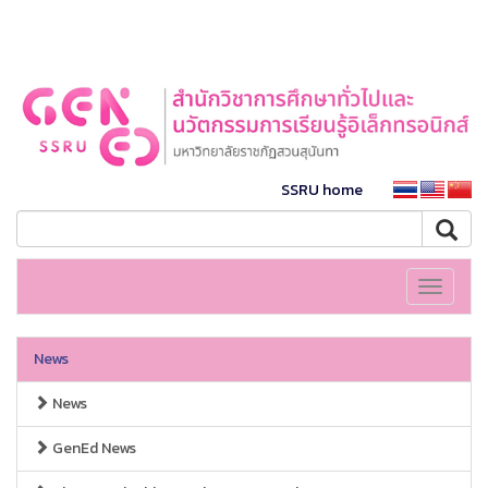
SSRU home
Toggle
navigati
News
News
GenEd News