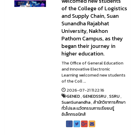
welcomed new students
of the College of Logistics
and Supply Chain, Suan
Sunandha Rajabhat
University, Nakhon
Pathom Campus, as they
began their journey in
higher education.
The Office of General Education
and Innovative Electronic
Learning welcomed new students
of the Coll ...
2026-07-21 11:22:16
GENED
,
GENEDSSRU
,
SSRU
,
SuanSunandha
,
สำนักวิชาการศึกษา
ทั่วไปและนวัตกรรมการเรียยนรู้
อิเล็กทรอนิกส์