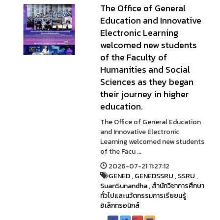
The Office of General
Education and Innovative
Electronic Learning
welcomed new students
of the Faculty of
Humanities and Social
Sciences as they began
their journey in higher
education.
The Office of General Education
and Innovative Electronic
Learning welcomed new students
of the Facu ...
2026-07-21 11:27:12
GENED
,
GENEDSSRU
,
SSRU
,
SuanSunandha
,
สำนักวิชาการศึกษา
ทั่วไปและนวัตกรรมการเรียยนรู้
อิเล็กทรอนิกส์