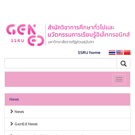
SSRU home
Toggle
navigati
News
News
GenEd News