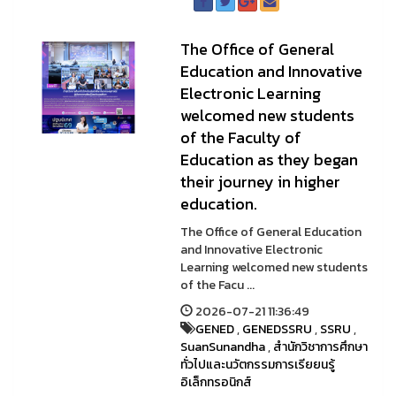
The Office of General
Education and Innovative
Electronic Learning
welcomed new students
of the Faculty of
Education as they began
their journey in higher
education.
The Office of General Education
and Innovative Electronic
Learning welcomed new students
of the Facu ...
2026-07-21 11:36:49
GENED
,
GENEDSSRU
,
SSRU
,
SuanSunandha
,
สำนักวิชาการศึกษา
ทั่วไปและนวัตกรรมการเรียยนรู้
อิเล็กทรอนิกส์