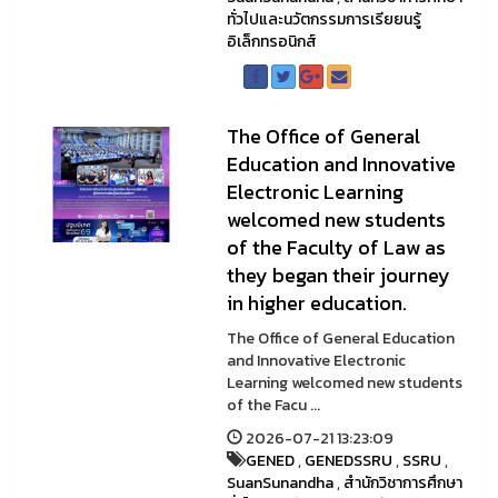
ทั่วไปและนวัตกรรมการเรียยนรู้
อิเล็กทรอนิกส์
The Office of General
Education and Innovative
Electronic Learning
welcomed new students
of the Faculty of Law as
they began their journey
in higher education.
The Office of General Education
and Innovative Electronic
Learning welcomed new students
of the Facu ...
2026-07-21 13:23:09
GENED
,
GENEDSSRU
,
SSRU
,
SuanSunandha
,
สำนักวิชาการศึกษา