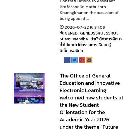
Congratulations to Assistant
Professor Dr. Mathusorn
Khaengkhanon the occasion of
being appoint ...
2026-07-22 16:34:09
GENED
,
GENEDSSRU
,
SSRU
,
SuanSunandha
,
สำนักวิชาการศึกษา
ทั่วไปและนวัตกรรมการเรียยนรู้
อิเล็กทรอนิกส์
The Office of General
Education and Innovative
Electronic Learning
welcomed new students at
the New Student
Orientation for the
Academic Year 2026
under the theme "Future