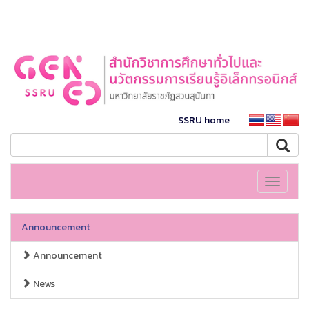
SSRU home
Toggle
navigati
Announcement
Announcement
News