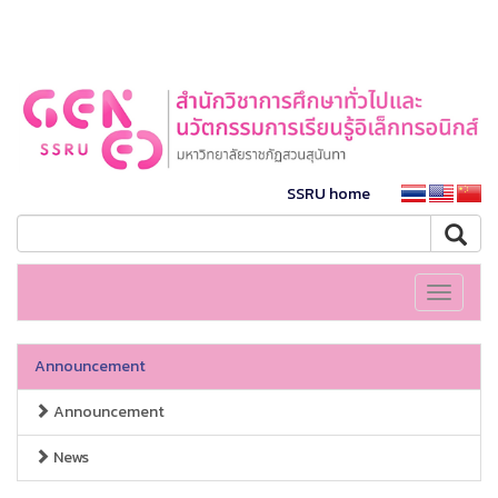
SSRU home
Toggle
navigati
Announcement
Announcement
News