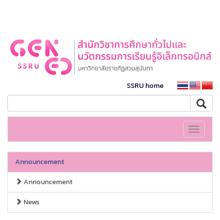
SSRU home
Toggle
navigati
Announcement
Announcement
News