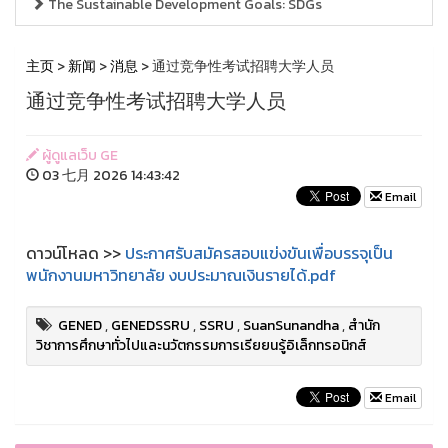
The Sustainable Development Goals: SDGs
主页
>
新闻
>
消息
> 通过竞争性考试招聘大学人员
通过竞争性考试招聘大学人员
ผู้ดูแลเว็บ GE
03 七月 2026 14:43:42
Email
ดาวน์โหลด >>
ประกาศรับสมัครสอบแข่งขันเพื่อบรรจุเป็น
พนักงานมหาวิทยาลัย งบประมาณเงินรายได้.pdf
GENED
,
GENEDSSRU
,
SSRU
,
SuanSunandha
,
สำนัก
วิชาการศึกษาทั่วไปและนวัตกรรมการเรียยนรู้อิเล็กทรอนิกส์
Email