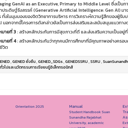
aging GenAI as an Executive, Primary to Middle Level ซึ่งเป็นก
ระดิษฐ์รังสรรค์ (Generative Artificial Intelligence: Gen AI) มา
 ทั้งในมุมมองของจิตวิทยาการบริหาร การวิเคราะห์ความรู้สึกของผู้ร
I นอกจากนี้โครงการดังกล่าวยังเป็นการส่งเสริมและสนับสนุนแนวทาง
หมายที่ 3
: สร้างหลักประกันการมีสุขภาวะที่ดี และส่งเสริมความเป็นอยู่ท
หมายที่ 4
: สร้างหลักประกันว่าทุกคนมีการศึกษาที่มีคุณภาพอย่างครอบ
ีวิต
ENED
,
GENED ยั่งยืน
,
GENED_SDGs
,
GENEDSSRU
,
SSRU
,
SuanSunandh
ทั่วไปและนวัตกรรมการเรียยนรู้อิเล็กทรอนิกส์
Manual
Ext
Orientation 2025
Tr
Student Handbook Suan
As
Sunandha Rajabhat
University, academic
Ext