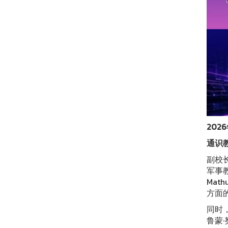
202
通识
副校长
军事教
Mat
方面
同时，
鲁蒙·努