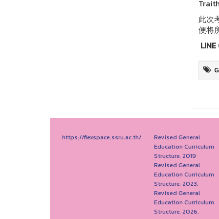
Tra
此次
便将
LINE 
G
https://flexspace.ssru.ac.th/
Revised General
Education Curriculum
Structure, 2019
Revised General
Education Curriculum
Structure, 2023.
Revised General
Education Curriculum
Structure, 2026.