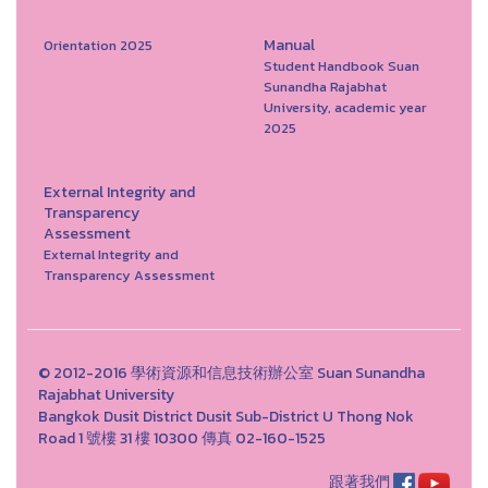
Manual
Orientation 2025
Student Handbook Suan
Sunandha Rajabhat
University, academic year
2025
External Integrity and
Transparency
Assessment
External Integrity and
Transparency Assessment
© 2012-2016 學術資源和信息技術辦公室 Suan Sunandha
Rajabhat University
Bangkok Dusit District Dusit Sub-District U Thong Nok
Road 1 號樓 31 樓 10300 傳真 02-160-1525
跟著我們