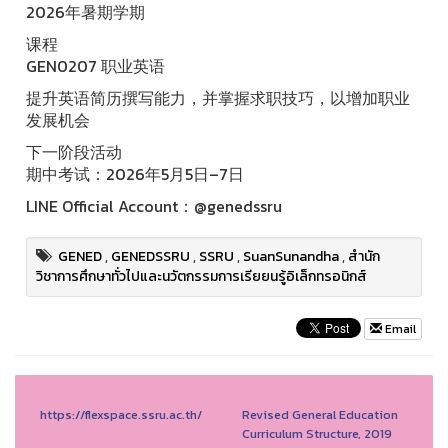
2026年暑期学期
课程
GEN0207 职业英语
提升英语简历撰写能力，并掌握求职技巧，以增加职业
发展机会
下一阶段活动
期中考试：2026年5月5日–7日
LINE Official Account：@genedssru
GENED
,
GENEDSSRU
,
SSRU
,
SuanSunandha
,
สำนัก
วิชาการศึกษาทั่วไปและนวัตกรรมการเรียยนรู้อิเล็กทรอนิกส์
Email
https://flexspace.ssru.ac.th/
Revised General Education
Curriculum Structure, 2019