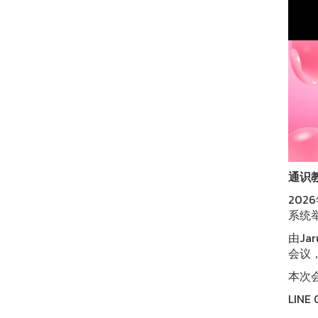
通识
202
系统
由Ja
会议
本次
LINE 