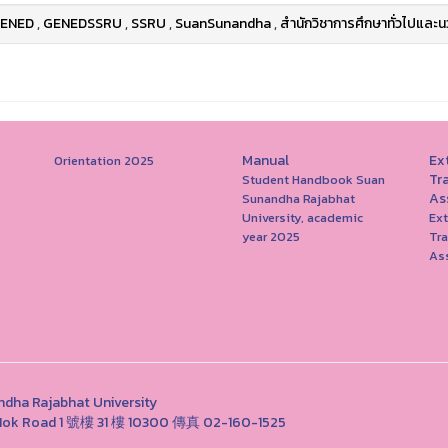
ENED
,
GENEDSSRU
,
SSRU
,
SuanSunandha
,
สำนักวิชาการศึกษาทั่วไปและน
Manual
Ext
Orientation 2025
Tr
Student Handbook Suan
As
Sunandha Rajabhat
University, academic
Ext
year 2025
Tr
As
Rajabhat University
ng Nok Road 1 號樓 31 樓 10300 傳真 02-160-1525