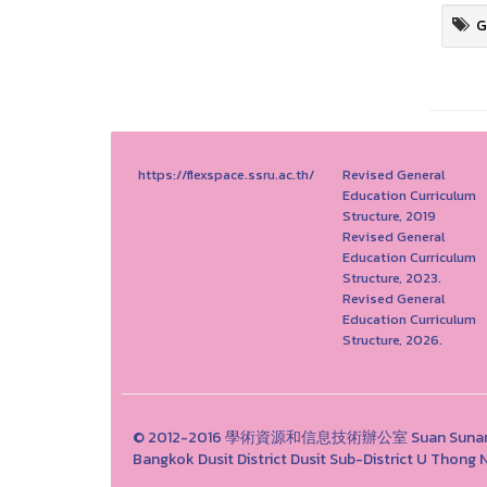
G
https://flexspace.ssru.ac.th/
Revised General
Education Curriculum
Structure, 2019
Revised General
Education Curriculum
Structure, 2023.
Revised General
Education Curriculum
Structure, 2026.
© 2012-2016 學術資源和信息技術辦公室 Suan Sunandha 
Bangkok Dusit District Dusit Sub-District U Tho