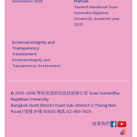
Manual
Orientation 2025
Student Handbook Suan
Sunandha Rajabhat
University, academic year
2025
External Integrity and
Transparency
Assessment
External Integrity and
Transparency Assessment
© 2012-2016 學術資源和信息技術辦公室 Suan Sunandha
Rajabhat University
Bangkok Dusit District Dusit Sub-District U Thong Nok
Road 1 號樓 31 樓 10300 傳真 02-160-1525
跟著我們