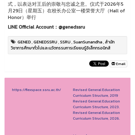
式，以表达对王后的崇敬与忠诚之意。仪式于2026年5
月29日（星期五）在校长办公室一楼荣誉大厅（Hall of
Honor）举行
LINE Official Account：@genedssru
GENED
,
GENEDSSRU
,
SSRU
,
SuanSunandha
,
สำนัก
วิชาการศึกษาทั่วไปและนวัตกรรมการเรียยนรู้อิเล็กทรอนิกส์
Email
https://flexspace.ssru.ac.th/
Revised General Education
Curriculum Structure, 2019
Revised General Education
Curriculum Structure, 2023.
Revised General Education
Curriculum Structure, 2026.