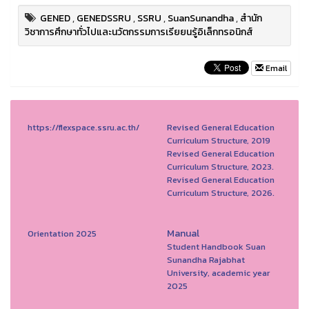
GENED
,
GENEDSSRU
,
SSRU
,
SuanSunandha
,
สำนัก
วิชาการศึกษาทั่วไปและนวัตกรรมการเรียยนรู้อิเล็กทรอนิกส์
Email
https://flexspace.ssru.ac.th/
Revised General Education
Curriculum Structure, 2019
Revised General Education
Curriculum Structure, 2023.
Revised General Education
Curriculum Structure, 2026.
Manual
Orientation 2025
Student Handbook Suan
Sunandha Rajabhat
University, academic year
2025