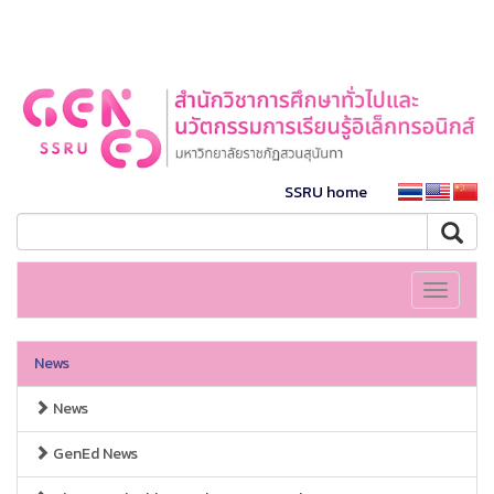
SSRU home
Toggle
navigati
News
News
GenEd News