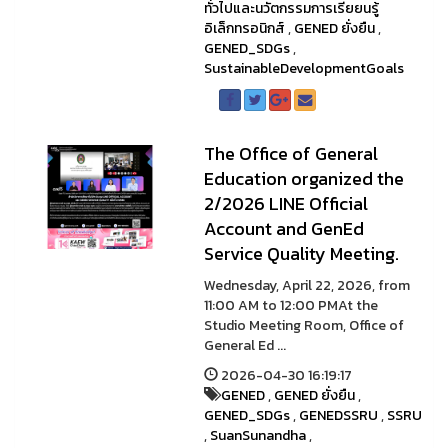
ทั่วไปและนวัตกรรมการเรียยนรู้
อิเล็กทรอนิกส์
,
GENED ยั่งยืน
,
GENED_SDGs
,
SustainableDevelopmentGoals
The Office of General
Education organized the
2/2026 LINE Official
Account and GenEd
Service Quality Meeting.
Wednesday, April 22, 2026, from
11:00 AM to 12:00 PMAt the
Studio Meeting Room, Office of
General Ed ...
2026-04-30 16:19:17
GENED
,
GENED ยั่งยืน
,
GENED_SDGs
,
GENEDSSRU
,
SSRU
,
SuanSunandha
,