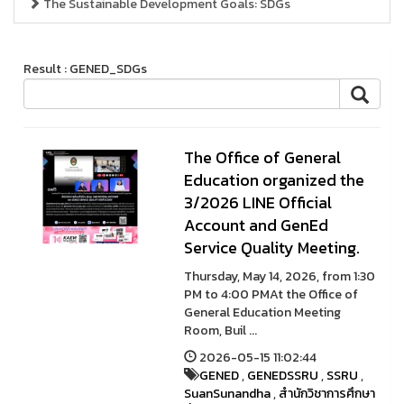
The Sustainable Development Goals: SDGs
Result : GENED_SDGs
The Office of General
Education organized the
3/2026 LINE Official
Account and GenEd
Service Quality Meeting.
Thursday, May 14, 2026, from 1:30
PM to 4:00 PMAt the Office of
General Education Meeting
Room, Buil ...
2026-05-15 11:02:44
GENED
,
GENEDSSRU
,
SSRU
,
SuanSunandha
,
สำนักวิชาการศึกษา